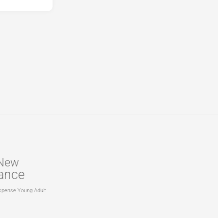
New
ance
spense
Young Adult