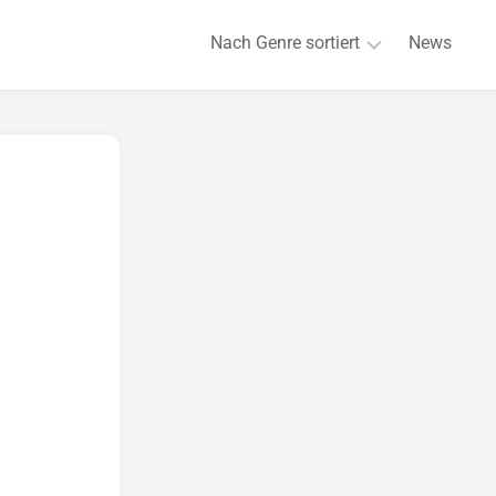
Nach Genre sortiert
News
Romance
Romantasy
Dark
Romance
Suspense
New
Adult
Young
Adult
Regency/Historical
Gay